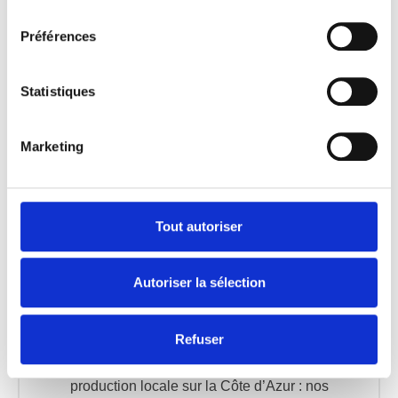
consentement
concevons des pièces sobres et raffinées,
pensées pour s’adapter à votre quotidien.
Préférences
Après une séance, au bureau, en terrasse…
Un jean, une veste élégante, et votre t-shirt «
Statistiques
triathlète » devient une déclaration discrète et
chic. Parce que la passion n’a pas à sacrifier le
style.
Marketing
Tout autoriser
Qualité & Durabilité
Autoriser la sélection
Nous conjuguons qualité et durabilité avec des
tissus 100% coton (175g/m² minimum), dont
Refuser
une gamme bio, pour un confort responsable.
Opacité garantie, résistance à l’épreuve, et
production locale sur la Côte d’Azur : nos