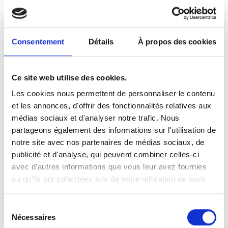
Une Communauté Avant Tout
Consentement
Détails
À propos des cookies
Nous sommes
par
et
pour
les triathlètes. Notre
credo ? « T’es pas triathlète, tu peux pas
comprendre ». Cette phrase résume notre ADN
Ce site web utilise des cookies.
: un humour complice et une fierté partagée.
Les cookies nous permettent de personnaliser le contenu
Chez nous, pas de compétition pour savoir qui
et les annonces, d'offrir des fonctionnalités relatives aux
est le plus endurant—seulement l’envie de
médias sociaux et d'analyser notre trafic. Nous
porter haut les couleurs d’un sport exigeant et
partageons également des informations sur l'utilisation de
généreux.
notre site avec nos partenaires de médias sociaux, de
publicité et d'analyse, qui peuvent combiner celles-ci
avec d'autres informations que vous leur avez fournies
ou qu'ils ont collectées lors de votre utilisation de leurs
services.
Sélection
Style & Élégance, Même en Transpiration
Nécessaires
du
Exit les t-shirts criards ou infantilisants ! Nous